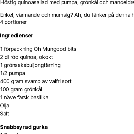
Höstig quinoasallad med pumpa, grönkål och mandeldr
Enkel, värmande och mumsig? Ah, du tänker på denna h
4 portioner
Ingredienser
1 förpackning Oh Mungood bits
2 dl röd quinoa, okokt
1 grönsaksbuljongtärning
1/2 pumpa
400 gram svamp av valfri sort
100 gram grönkål
1 näve färsk basilika
Olja
Salt
Snabbsyrad gurka