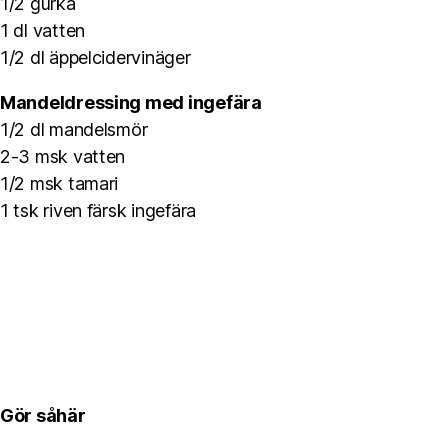
1/2 gurka
1 dl vatten
1/2 dl äppelcidervinäger
Mandeldressing med ingefära
1/2 dl mandelsmör
2-3 msk vatten
1/2 msk tamari
1 tsk riven färsk ingefära
Gör såhär