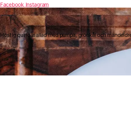
Facebook
Instagram
Höstig quinoasallad med pumpa, grönkål och mandeldr