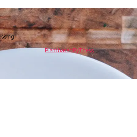
essing
PlantbasedByThess