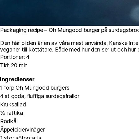
Packaging recipe – Oh Mungood burger på surdegsbrö
Den här bilden är en av våra mest använda. Kanske inte ko
veganer till köttätare. Både med hur den ser ut och hur
Portioner: 4
Tid: 20 min
Ingredienser
1 förp Oh Mungood burgers
4 st goda, fluffiga surdegsfrallor
Kruksallad
½ rättika
Rödkål
Äppelcidervinäger
1 stor sötpotatis