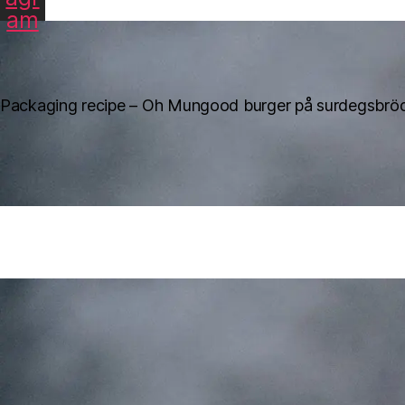
am
Packaging recipe – Oh Mungood burger på surdegsbrö