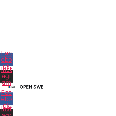
Fac
ebo
ok
Inst
agr
am
OPEN SWE
SWE
Fac
ebo
ok
Inst
agr