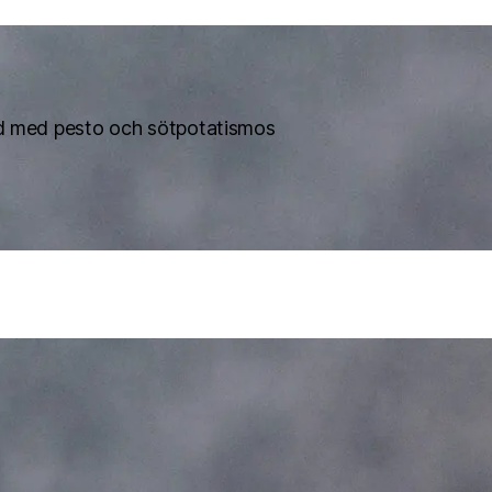
d med pesto och sötpotatismos