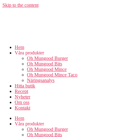
Skip to the content
Hem
Våra produkter
Oh Mungood Burger
Oh Mungood Bits
Oh Mungood Mince
Oh Mungood Mince Taco
Näringsanalys
Hitta butik
Recept
Nyheter
Om oss
Kontakt
Hem
Våra produkter
Oh Mungood Burger
Oh Mungood Bits