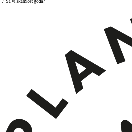
/ Sa vi skamlöst goda?