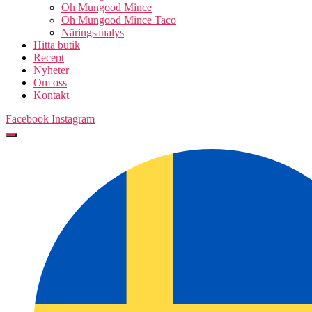
Oh Mungood Mince
Oh Mungood Mince Taco
Näringsanalys
Hitta butik
Recept
Nyheter
Om oss
Kontakt
Facebook
Instagram