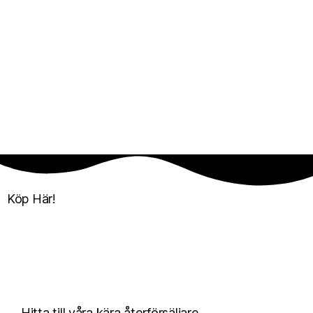
Köp Här!
Hitta till våra kära
återförsäljare