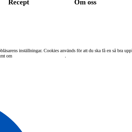
Recept
Om oss
äsarens inställningar. Cookies används för att du ska få en så bra up
amt om
personuppgiftshantering här
.