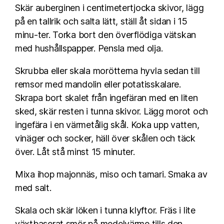
Skär auberginen i centimetertjocka skivor, lägg
på en tallrik och salta lätt, ställ åt sidan i 15
minu-ter. Torka bort den överflödiga vätskan
med hushållspapper. Pensla med olja.
Skrubba eller skala morötterna hyvla sedan till
remsor med mandolin eller potatisskalare.
Skrapa bort skalet från ingefäran med en liten
sked, skär resten i tunna skivor. Lägg morot och
ingefära i en värmetålig skål. Koka upp vatten,
vinäger och socker, häll över skålen och täck
över. Låt stå minst 15 minuter.
Mixa ihop majonnäs, miso och tamari. Smaka av
med salt.
Skala och skär löken i tunna klyftor. Fräs i lite
växtbaserat smör på medelvärme tills den