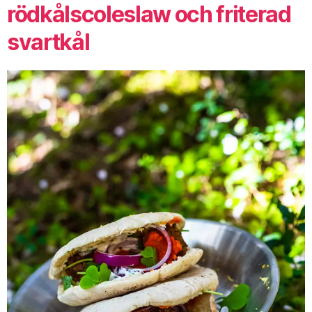
rödkålscoleslaw och friterad
svartkål