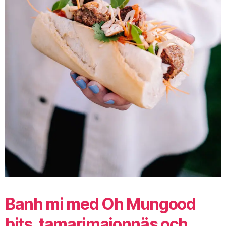
Banh mi med Oh Mungood
bits, tamarimajonnäs och