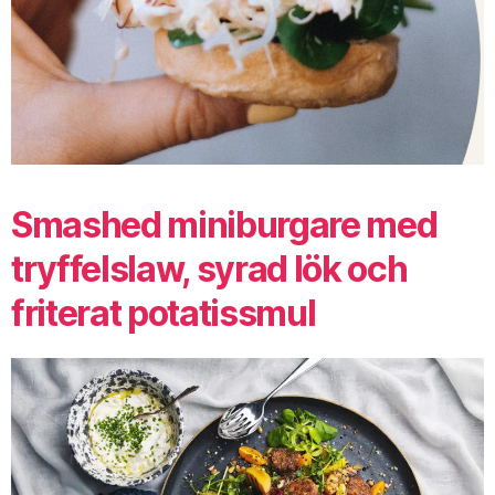
Smashed miniburgare med
tryffelslaw, syrad lök och
friterat potatissmul