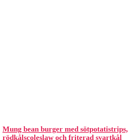
Mung bean burger med sötpotatistrips,
rödkålscoleslaw och friterad svartkål