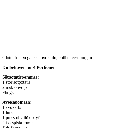
Glutenfria, veganska avokado, chili cheeseburgare
Du behöver för 4 Portioner
Sötpotatispommes:
1 stor sötpotatis
2 msk olivolja
Flingsalt
Avokadomash:
1 avokado
1 lime
1 pressad vitlöksklyfta
2 tsk spiskummin
Salt & peppar