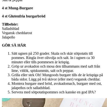
4 st Mung-Burgare
4 st Glutenfria burgarbröd
Tillbehör:
Salladsblad
Vegansk cheddarost
Jalapeño
GÖR SÅ HÄR
Sätt ugnen på 250 grader. Skala och skär sötpotatis till
pommes. Ringla över olivolja och salt. In i ugnen ca 30
minuter eller tills pommesen är krispig.
Gröp ur avokadon och mosa den tillsammans med saft från
lime, vitlök, spiskummin, salt och peppar.
Grilla eller stek Oh! Mungoods burgare tills de är krispiga på
båda sidor. Lägg på två skivor (eller mer) vegansk cheddar.
Montera burgare med bröd, avokadomach, burgare med ost,
jalapeños och salladsblad.
Servera med sötpotatispommes och kanske en god IPA?