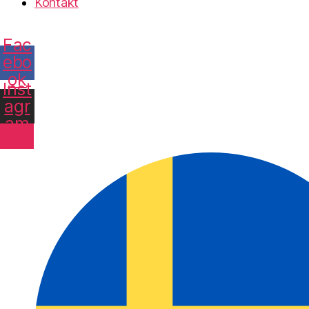
Kontakt
Fac
ebo
ok
Inst
agr
am