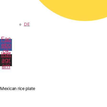
DE
Fac
ebo
ok
Inst
agr
am
Mexican rice plate