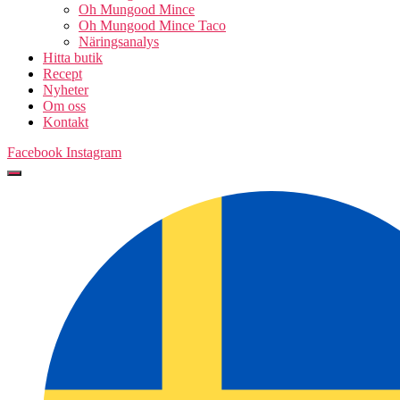
Oh Mungood Mince
Oh Mungood Mince Taco
Näringsanalys
Hitta butik
Recept
Nyheter
Om oss
Kontakt
Facebook
Instagram