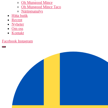
Oh Mungood Mince
Oh Mungood Mince Taco
Näringsanalys
Hitta butik
Recept
Nyheter
Om oss
Kontakt
Facebook
Instagram