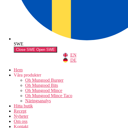
SWE
Close SWE
Open SWE
EN
DE
Hem
Våra produkter
Oh Mungood Burger
Oh Mungood Bits
Oh Mungood Mince
Oh Mungood Mince Taco
Näringsanalys
Hitta butik
Recept
Nyheter
Om oss
Kontakt