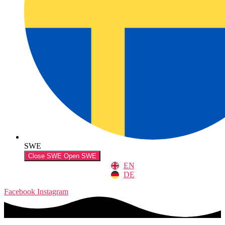
SWE
Close SWE
Open SWE
EN
DE
Facebook
Instagram