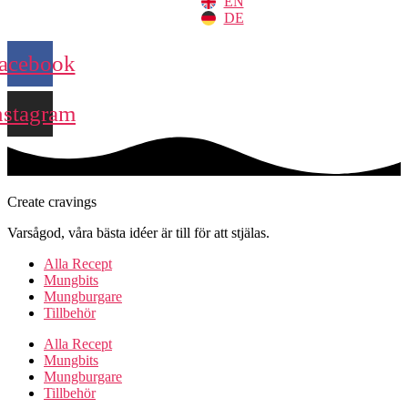
EN
DE
acebook
nstagram
Create cravings
Varsågod, våra bästa idéer är till för att stjälas.
Alla Recept
Mungbits
Mungburgare
Tillbehör
Alla Recept
Mungbits
Mungburgare
Tillbehör