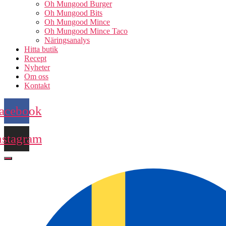
Oh Mungood Burger
Oh Mungood Bits
Oh Mungood Mince
Oh Mungood Mince Taco
Näringsanalys
Hitta butik
Recept
Nyheter
Om oss
Kontakt
acebook
nstagram