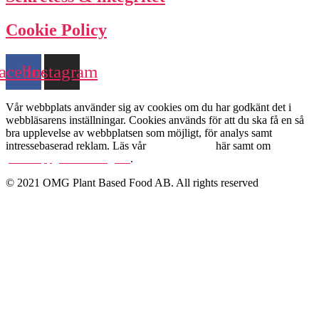
Cookie Policy
acebook
Instagram
Vår webbplats använder sig av cookies om du har godkänt det i
webbläsarens inställningar. Cookies används för att du ska få en så
bra upplevelse av webbplatsen som möjligt, för analys samt
intressebaserad reklam. Läs vår
Cookie Policy
här samt om
personuppgiftshantering här
.
© 2021 OMG Plant Based Food AB. All rights reserved