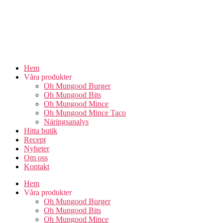
Skip
to
the
Hem
content
Våra produkter
Oh Mungood Burger
Oh Mungood Bits
Oh Mungood Mince
Oh Mungood Mince Taco
Näringsanalys
Hitta butik
Recept
Nyheter
Om oss
Kontakt
Hem
Våra produkter
Oh Mungood Burger
Oh Mungood Bits
Oh Mungood Mince
Oh Mungood Mince Taco
Näringsanalys
Hitta butik
Recept