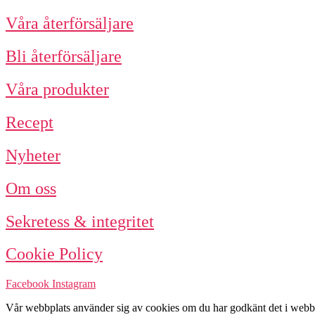
Bli återförsäljare
Våra produkter
Recept
Nyheter
Om oss
Sekretess & integritet
Cookie Policy
Facebook
Instagram
Vår webbplats använder sig av cookies om du har godkänt det i webblä
reklam. Läs vår
Cookie Policy
här samt om
personuppgiftshantering h
© 2021 OMG Plant Based Food AB. All rights reserved