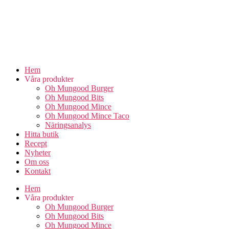
Skip
to
the
content
Hem
Våra produkter
Oh Mungood Burger
Oh Mungood Bits
Oh Mungood Mince
Oh Mungood Mince Taco
Näringsanalys
Hitta butik
Recept
Nyheter
Om oss
Kontakt
Hem
Våra produkter
Oh Mungood Burger
Oh Mungood Bits
Oh Mungood Mince