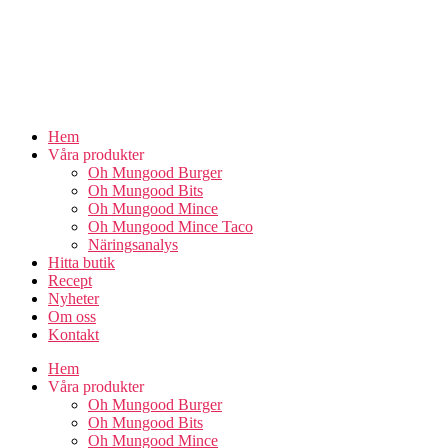
Skip
to
the
content
Hem
Våra produkter
Oh Mungood Burger
Oh Mungood Bits
Oh Mungood Mince
Oh Mungood Mince Taco
Näringsanalys
Hitta butik
Recept
Nyheter
Om oss
Kontakt
Hem
Våra produkter
Oh Mungood Burger
Oh Mungood Bits
Oh Mungood Mince