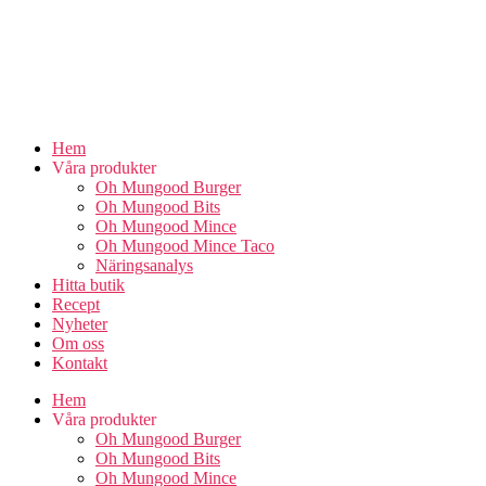
Skip
to
the
content
Hem
Våra produkter
Oh Mungood Burger
Oh Mungood Bits
Oh Mungood Mince
Oh Mungood Mince Taco
Näringsanalys
Hitta butik
Recept
Nyheter
Om oss
Kontakt
Hem
Våra produkter
Oh Mungood Burger
Oh Mungood Bits
Oh Mungood Mince