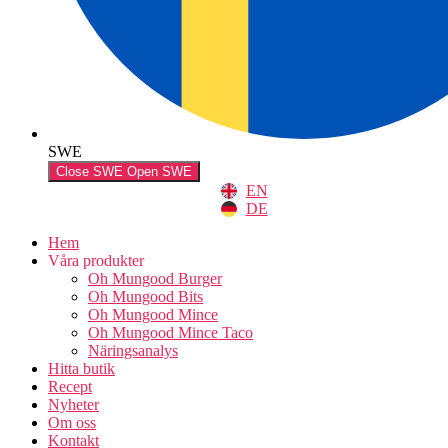
SWE
Close SWE
Open SWE
EN
DE
Hem
Våra produkter
Oh Mungood Burger
Oh Mungood Bits
Oh Mungood Mince
Oh Mungood Mince Taco
Näringsanalys
Hitta butik
Recept
Nyheter
Om oss
Kontakt