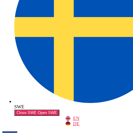
SWE
Close SWE
Open SWE
EN
DE