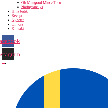
Oh Mungood Mince Taco
Näringsanalys
Hitta butik
Recept
Nyheter
Om oss
Kontakt
acebook
nstagram