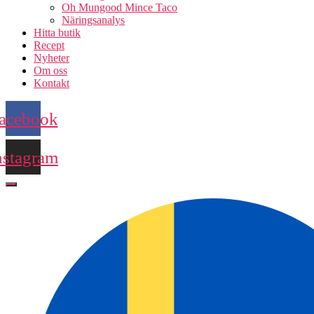
Oh Mungood Mince Taco
Näringsanalys
Hitta butik
Recept
Nyheter
Om oss
Kontakt
acebook
nstagram