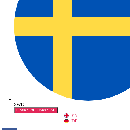
SWE
Close SWE
Open SWE
EN
DE