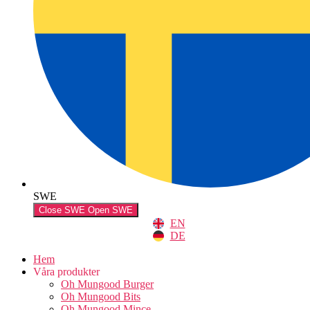
SWE
Close SWE
Open SWE
EN
DE
Hem
Våra produkter
Oh Mungood Burger
Oh Mungood Bits
Oh Mungood Mince