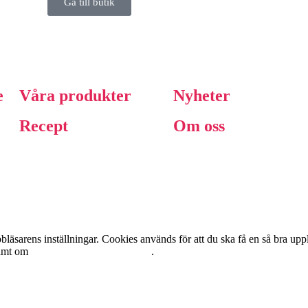
Gå till butik
e
Våra produkter
Nyheter
Recept
Om oss
äsarens inställningar. Cookies används för att du ska få en så bra up
amt om
personuppgiftshantering här
.