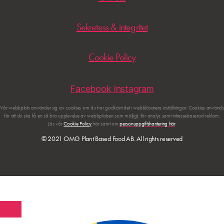
Sekretess & integritet
Cookie Policy
Facebook
Instagram
Vår webbplats använder sig av cookies om du har godkänt det i webbläsarens inställningar. Cookies används
för att du ska få en så bra upplevelse av webbplatsen som möjligt, för analys samt intressebaserad reklam.
Läs vår
Cookie Policy
här samt om
personuppgiftshantering här
.
© 2021 OMG Plant Based Food AB. All rights reserved