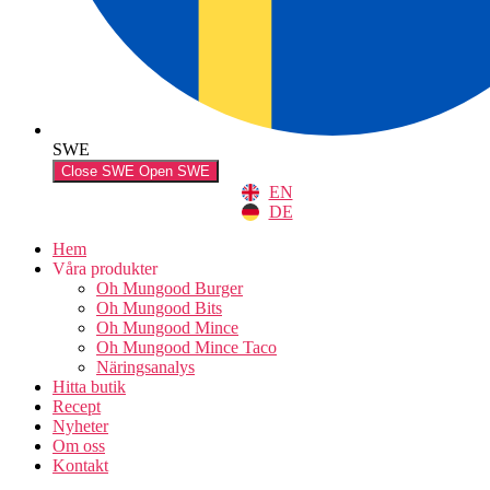
SWE
Close SWE
Open SWE
EN
DE
Hem
Våra produkter
Oh Mungood Burger
Oh Mungood Bits
Oh Mungood Mince
Oh Mungood Mince Taco
Näringsanalys
Hitta butik
Recept
Nyheter
Om oss
Kontakt